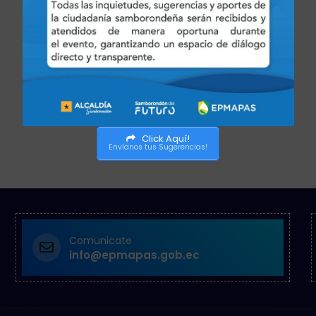
Click Aquí!
Envíanos tus Sugerencias!
Comunicate
info@epmapas.gob.ec