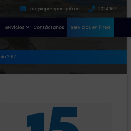
info@epmapas.gob.ec
2024967
Servicios
Contáctanos
Servicios en línea
cia 2017