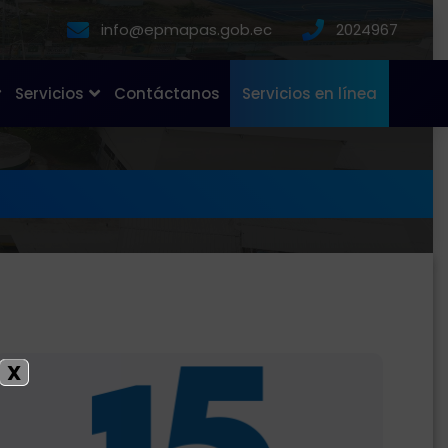
info@epmapas.gob.ec
2024967
Servicios
Contáctanos
Servicios en línea
X