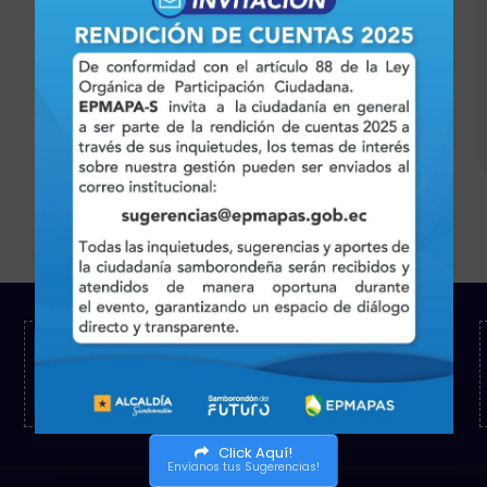
Comunicate
info@epmapas.gob.ec
Click Aquí!
Envíanos tus Sugerencias!