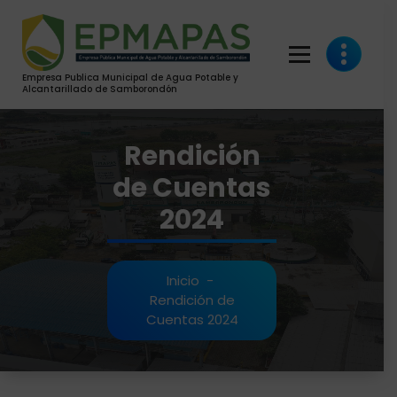
Saltar
al
contenido
Empresa Publica Municipal de Agua Potable y
Alcantarillado de Samborondón
Rendición
de Cuentas
2024
Inicio
-
Rendición de
Cuentas 2024